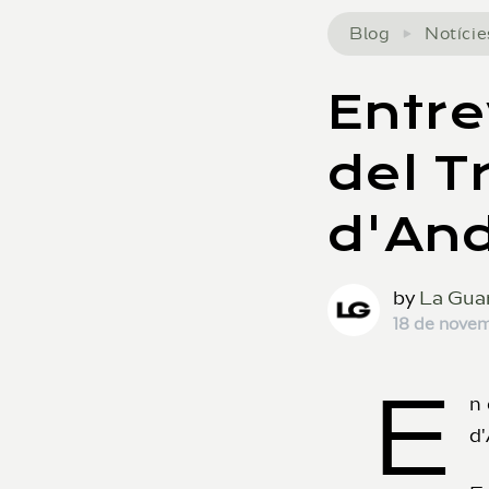
Blog
Notície
Entre
del T
d'An
by
La Gua
18 de nove
E
n
d'