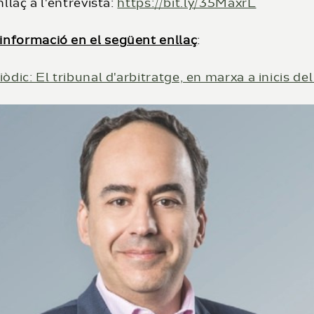
llaç a l'entrevista:
https://bit.ly/35MaxrL
informació en el següent enllaç
:
iòdic: El tribunal d'arbitratge, en marxa a inicis de