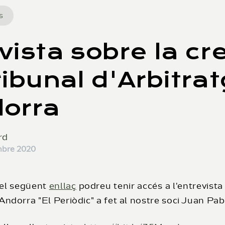
s
vista sobre la cr
ribunal d'Arbitra
dorra
rd
mbre 2020
 el següent
enllaç
podreu tenir accés a l'entrevista 
Andorra "El Periòdic" a fet al nostre soci Juan Pab