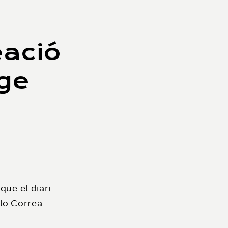
eació
tge
que el diari
lo Correa.