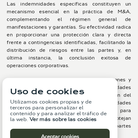
Las indemnidades específicas constituyen un
mecanismo esencial en la práctica de M&A,
complementando el régimen general de
manifestaciones y garantías. Su efectividad radica
en proporcionar una protección clara y directa
frente a contingencias identificadas, facilitando la
distribución de riesgos entre las partes y, en
última instancia, la conclusión exitosa de
operaciones corporativas.
La combinación adecuada de manifestaciones y
garantías generales con indemnidades
Uso de cookies
específicas, junto con una correcta gestión del
Utilizamos cookies propias y de
conocimiento del comprador y las salvedades
terceros para personalizar el
correspondientes, resulta fundamental para
contenido y para analizar el tráfico de
estructurar transacciones que protejan
la web.
Ver más sobre las cookies
adecuadamente los intereses de todas las partes
involucradas.
Aceptar cookies