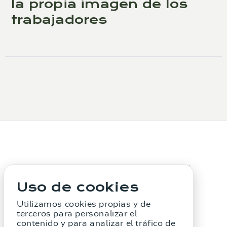
la propia imagen de los
trabajadores
Uso de cookies
La Firma
Servicios
Aviso Legal
Utilizamos cookies propias y de
Política de Privacidad
Política de Cookies
terceros para personalizar el
contenido y para analizar el tráfico de