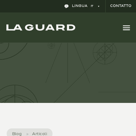
La deducibilità dei compensi degli
LINGUA
CONTATTO
IT
amministratori di società da partire dal 2015
e il criterio del TEAC.
Blog
Articoli