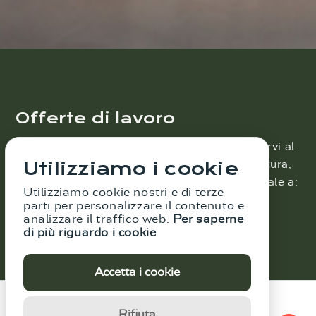
Offerte di lavoro
Se condividete i nostri valori e desiderate unirvi al
Utilizziamo i cookie
nostro team, sottoponeteci la vostra candidatura,
inviando il vostro CV e una lettera motivazionale a:
Utilizziamo cookie nostri e di terze
info@laguardlegal.com
parti per personalizzare il contenuto e
analizzare il traffico web.
Per saperne
di più riguardo i cookie
Accetta i cookie
Rifiuta